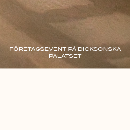
FÖRETAGSEVENT PÅ DICKSONSKA
PALATSET
EN HISTORISK EVENTVÅNING I HJÄRTAT AV
GÖTEBORG
Dicksonska Palatset är en av Göteborgs mest anrika byggnader,
uppförd under 1800-talet av grosshandlaren Oscar Dickson.